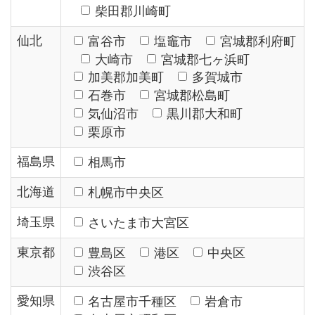
柴田郡川崎町
仙北
富谷市
塩竈市
宮城郡利府町
大崎市
宮城郡七ヶ浜町
加美郡加美町
多賀城市
石巻市
宮城郡松島町
気仙沼市
黒川郡大和町
栗原市
福島県
相馬市
北海道
札幌市中央区
埼玉県
さいたま市大宮区
東京都
豊島区
港区
中央区
渋谷区
愛知県
名古屋市千種区
岩倉市