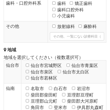
歯科・口腔外科系
歯科
矯正歯科
歯科口腔外科
小児歯科
その他
放射線科
麻酔科
地域
地域を選択してください（複数選択可）
仙台市
仙台市宮城野区
仙台市青葉区
仙台市泉区
仙台市太白区
仙台市若林区
仙南
名取市
白石市
岩沼市
柴田郡柴田町
亘理郡亘理町
亘理郡山元町
柴田郡大河原町
角田市
登米市
伊具郡丸森町