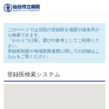
先頭へジャンプ
[ページの先頭です。]
[ここから本文です。]
[ここからフッタです。]
ページ内を移動するためのリンクです。
本文へ
フッタへ
このページでは当院の登録医を地図や諸条件か
ら検索できます。
「かかりつけ医」選びの参考としてご利用くだ
さい。
登録医制度や地域医療連携に関しての詳細は
こ
ちら
をご覧ください。
登録医検索システム